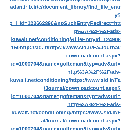
adan.irib.ir/c/document_library/find_file_entr
y?
p_l_id=123662896&noSuchEntryRedirect=htt
p%3A%2F%2Fads-
kuwait.net/conditioning/&fileEntryId=124908
159
http://sid.ir/
https://www.sid.ir/Fa/Journal/
downloadcount.aspx?
id=1000704&name=gofteman&typ=adv&url=
http%3A%2F%2Fads-
kuwait.net/conditioning/
https://www.sid.ir/Fa
/Journal/downloadcount.aspx?
id=1000704&name=gofteman&typ=adv&url=
http%3A%2F%2Fads-
kuwait.net/conditioning//
https://www.sid.ir/F
a/Journal/downloadcount.aspx?
id=1000704&name=gofteman&typ=adv&url=