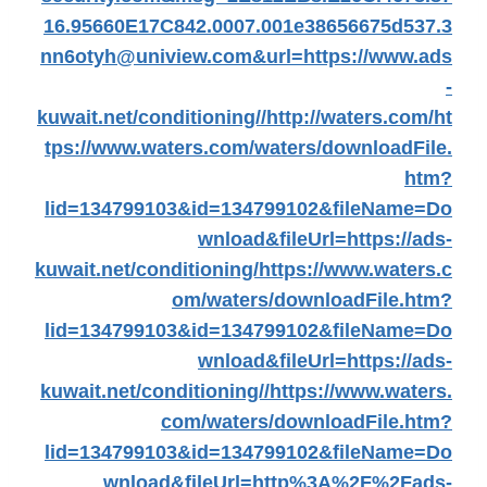
16.95660E17C842.0007.001e38656675d537.3
nn6otyh@uniview.com&url=https://www.ads
-
kuwait.net/conditioning//
http://waters.com/
ht
tps://www.waters.com/waters/downloadFile.
htm?
lid=134799103&id=134799102&fileName=Do
wnload&fileUrl=https://ads-
kuwait.net/conditioning/
https://www.waters.c
om/waters/downloadFile.htm?
lid=134799103&id=134799102&fileName=Do
wnload&fileUrl=https://ads-
kuwait.net/conditioning//
https://www.waters.
com/waters/downloadFile.htm?
lid=134799103&id=134799102&fileName=Do
wnload&fileUrl=http%3A%2F%2Fads-