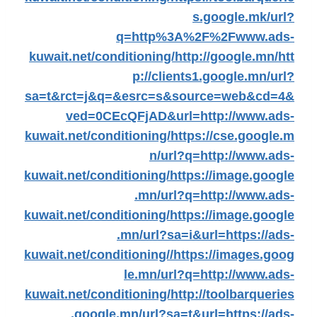
s.google.mk/url?
q=http%3A%2F%2Fwww.ads-
kuwait.net/conditioning/
http://google.mn/
htt
p://clients1.google.mn/url?
sa=t&rct=j&q=&esrc=s&source=web&cd=4&
ved=0CEcQFjAD&url=http://www.ads-
kuwait.net/conditioning/
https://cse.google.m
n/url?q=http://www.ads-
kuwait.net/conditioning/
https://image.google
.mn/url?q=http://www.ads-
kuwait.net/conditioning/
https://image.google
.mn/url?sa=i&url=https://ads-
kuwait.net/conditioning//
https://images.goog
le.mn/url?q=http://www.ads-
kuwait.net/conditioning/
http://toolbarqueries
.google.mn/url?sa=t&url=https://ads-