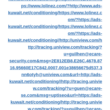
ps://www.lolinez.com/?http://www.ads-
kuwait.net/conditioning/
https://www.lolinez.c
om/?https://ads-
kuwait.net/conditioning/
https://www.lolinez.c
om/?https://ads-
kuwait.net/conditioning//
http://uniview.com/
h
ttp://tracing.uniview.com/tracking/?
u=guilhen@ecare-
security.com&msg=2E812EB8.E26C.4678.87
16.95660E17C842.0007.001e38656675d537.3
nn6otyh@uniview.com&url=http://ads-
kuwait.net/conditioning//
http://tracing.univie
w.com/tracking/?u=guen@ecare-
se.com&msg=uptiseo&url=https://ads-
kuwait.net/conditioning/
http://tracing.univie
w.com/tracking/?u=guilhen@ecare-