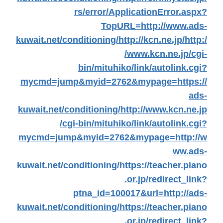
rs/error/ApplicationError.aspx?
TopURL=http://www.ads-
kuwait.net/conditioning/
http://kcn.ne.jp/
http:/
/www.kcn.ne.jp/cgi-
bin/mituhiko/link/autolink.cgi?
mycmd=jump&myid=2762&mypage=https://
ads-
kuwait.net/conditioning/
http://www.kcn.ne.jp
/cgi-bin/mituhiko/link/autolink.cgi?
mycmd=jump&myid=2762&mypage=http://w
ww.ads-
kuwait.net/conditioning/
https://teacher.piano
.or.jp/redirect_link?
ptna_id=100017&url=http://ads-
kuwait.net/conditioning/
https://teacher.piano
.or.jp/redirect_link?