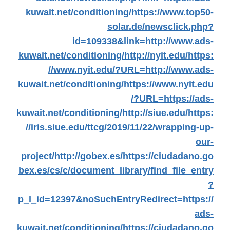
kuwait.net/conditioning/
https://www.top50-
solar.de/newsclick.php?
id=109338&link=http://www.ads-
kuwait.net/conditioning/
http://nyit.edu/
https:
//www.nyit.edu/?URL=http://www.ads-
kuwait.net/conditioning/
https://www.nyit.edu
/?URL=https://ads-
kuwait.net/conditioning/
http://siue.edu/
https:
//iris.siue.edu/ttcg/2019/11/22/wrapping-up-
our-
project/
http://gobex.es/
https://ciudadano.go
bex.es/cs/c/document_library/find_file_entry
?
p_l_id=12397&noSuchEntryRedirect=https://
ads-
kuwait.net/conditioning/
https://ciudadano.go