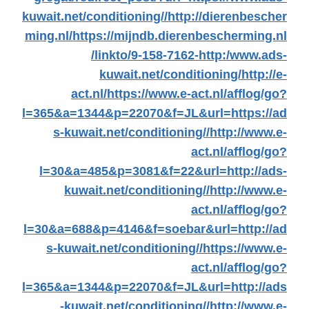
kuwait.net/conditioning//
http://dierenbescher
ming.nl/
https://mijndb.dierenbescherming.nl
/linkto/9-158-7162-http:/www.ads-
kuwait.net/conditioning/
http://e-
act.nl/
https://www.e-act.nl/afflog/go?
l=365&a=1344&p=22070&f=JL&url=https://ad
s-kuwait.net/conditioning//
http://www.e-
act.nl/afflog/go?
l=30&a=485&p=3081&f=22&url=http://ads-
kuwait.net/conditioning//
http://www.e-
act.nl/afflog/go?
l=30&a=688&p=4146&f=soebar&url=http://ad
s-kuwait.net/conditioning//
https://www.e-
act.nl/afflog/go?
l=365&a=1344&p=22070&f=JL&url=http://ads
-kuwait.net/conditioning//
http://www.e-