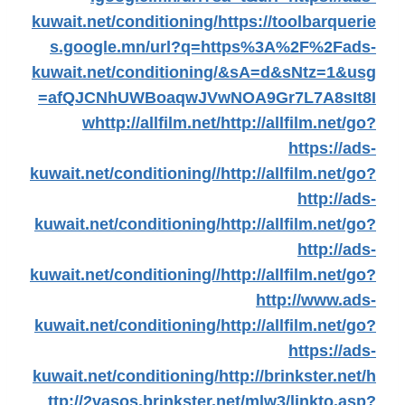
kuwait.net/conditioning/
https://toolbarquerie
s.google.mn/url?q=https%3A%2F%2Fads-
kuwait.net/conditioning/&sA=d&sNtz=1&usg
=afQJCNhUWBoaqwJVwNOA9Gr7L7A8sIt8I
w
http://allfilm.net/
http://allfilm.net/go?
https://ads-
kuwait.net/conditioning//
http://allfilm.net/go?
http://ads-
kuwait.net/conditioning/
http://allfilm.net/go?
http://ads-
kuwait.net/conditioning//
http://allfilm.net/go?
http://www.ads-
kuwait.net/conditioning/
http://allfilm.net/go?
https://ads-
kuwait.net/conditioning/
http://brinkster.net/
h
ttp://2vasos.brinkster.net/mlw3/linkto.asp?