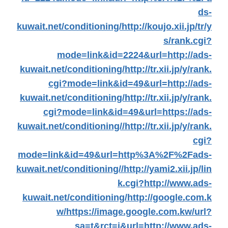
ds-
kuwait.net/conditioning/
http://koujo.xii.jp/tr/y
s/rank.cgi?
mode=link&id=2224&url=http://ads-
kuwait.net/conditioning/
http://tr.xii.jp/y/rank.
cgi?mode=link&id=49&url=http://ads-
kuwait.net/conditioning/
http://tr.xii.jp/y/rank.
cgi?mode=link&id=49&url=https://ads-
kuwait.net/conditioning//
http://tr.xii.jp/y/rank.
cgi?
mode=link&id=49&url=http%3A%2F%2Fads-
kuwait.net/conditioning//
http://yami2.xii.jp/lin
k.cgi?http://www.ads-
kuwait.net/conditioning/
http://google.com.k
w/
https://image.google.com.kw/url?
sa=t&rct=j&url=http://www.ads-