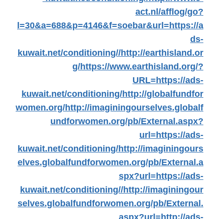
act.nl/afflog/go?
l=30&a=688&p=4146&f=soebar&url=https://a
ds-
kuwait.net/conditioning//
http://earthisland.or
g/
https://www.earthisland.org/?
URL=https://ads-
kuwait.net/conditioning/
http://globalfundfor
women.org/
http://imaginingourselves.globalf
undforwomen.org/pb/External.aspx?
url=https://ads-
kuwait.net/conditioning/
http://imaginingours
elves.globalfundforwomen.org/pb/External.a
spx?url=https://ads-
kuwait.net/conditioning//
http://imaginingour
selves.globalfundforwomen.org/pb/External.
aspx?url=http://ads-