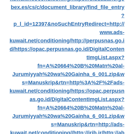
bex.es/cs/c/document_library/find_file_entry
?
p_l_id=12397&noSuchEntryRedirect=http://
www.ads-
kuwait.net/conditioning/
http://perpusnas.go.i
d/
https://opac.perpusnas.go.id/DigitalConten
tImgList.aspx?
fn=A%20664%20B%20Matn%20al-
Jurumiyyah%20wa%20Gainha_6_001.zip&w
s=Manuskrip&rtn=http%3A%2F%2Fads-
kuwait.net/conditioning/
https://opac.perpusn
as.go.id/DigitalContentImgList.aspx?
fn=A%20664%20B%20Matn%20al-
Jurumiyyah%20wa%20Gainha_6_001.zip&w
s=Manuskrip&rtn=http://ads-
kuwait.net/conditioning//
http://irib.ir/
http://ab