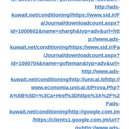
http://ads-
kuwait.net/conditioning//
https://www.sid.ir/F
a/Journal/downloadcount.aspx?
id=1000602&name=shargh&typ=adv&url=htt
p://www.ads-
kuwait.net/conditioning/
https://www.sid.ir/Fa
/Journal/downloadcount.aspx?
id=1000704&name=gofteman&typ=adv&url=
http://www.ads-
kuwait.net/conditioning/
http://unical.it/
http://
www.economia.unical.it/Prova.Php?
A%5B%5D=%3Ca+Href%3Dhttps%3A%2F%2
Fads-
kuwait.net/conditioning/
http://google.com.jm
/
https://clients1.google.com.jm/url?
q=http://www.ads-