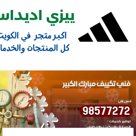
Ski
t
conten