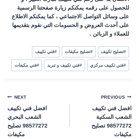
للحصول على رقمه يمكنكم زيارة صفحتنا الرسمية
على وسائل التواصل الاجتماعي ، كما يمكنكم الاطلاع
على أحدث العروض و الحسومات التي نقوم بتقديمها
للعملاء و الزبائن .
#
تصليح تكييف
#
تصليح مكيفات
#
فني تكييف
#
فني تكييف مركزي
#
فني تكييف و تبريد
#
فني مكيفات
تصفّح
NEXT
PREVIOUS
افضل فني تكييف
افضل فني تكييف
المقالات
الشعب السكنية
الشعب البحري
98577272 تصليح
98577272 تصليح
مكيفات
مكيفات