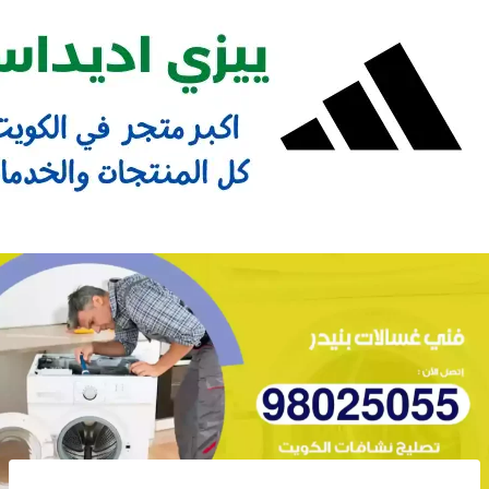
Ski
t
conten