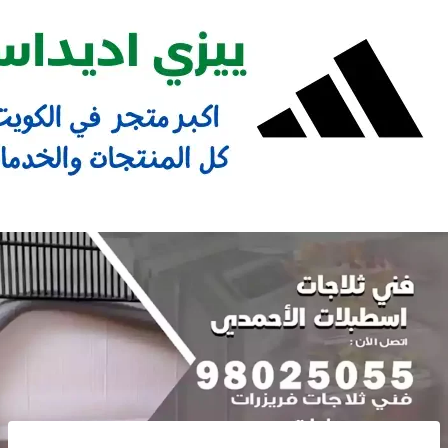
Ski
t
conten