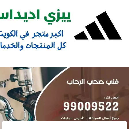
Ski
t
conten