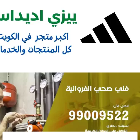
Ski
t
conten