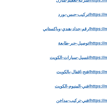
عقيم-منازل
ب-جبس-بورد
ي-وباكستاني
-حبر-طابعة
رات-الكويت
ال-بالكويت
يوم-الكويت
ركيب-مداخن