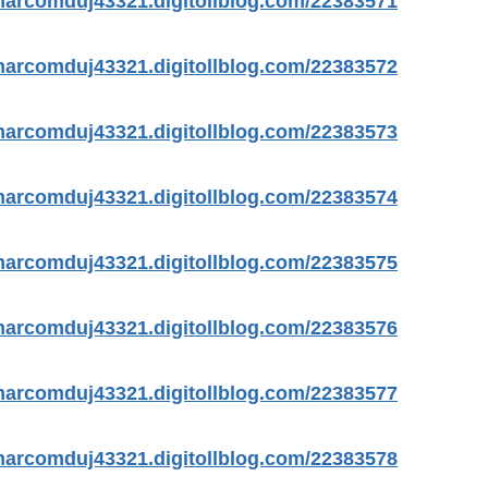
https://marcomduj43321.digitollblog.com/22383571/شركة-ت
https://marcomduj43321.digitollblog.com/22383572/تركي
https://marcomduj43321.digitollblog.com/22383573/رقم-حداد-هند
https://marcomduj43321.digitollblog.com/22383574/توصيل
https://marcomduj43321.digitollblog.com/22383575/غسيل-سيا
https://marcomduj43321.digitollblog.com/22383576/فتح-اقف
https://marcomduj43321.digitollblog.com/22383577/فني-المن
https://marcomduj43321.digitollblog.com/22383578/فني-ت