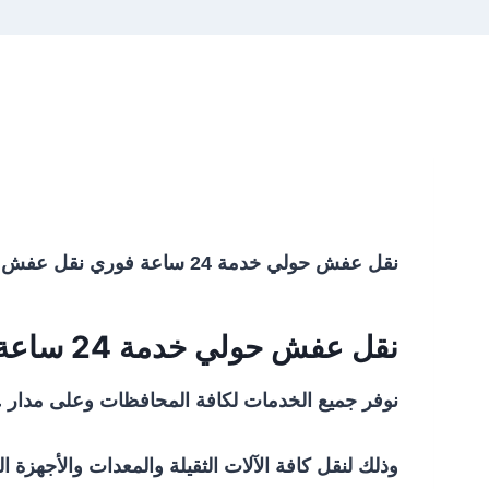
نقل عفش حولي خدمة 24 ساعة فوري نقل عفش وأثاث منزلي ومكتبي بجميع أنواعه وأحجامه، ونقل البضائع من كافة المعامل والشركات الخاصة والعامة
نقل عفش حولي خدمة 24 ساعة فوري:
نوفر جميع الخدمات لكافة المحافظات وعلى مدار ٢٤ ساعة وبالعطل والأعياد الرسمية، ونقوم بتأمين ونشات وسطحات ورافعات بمختلف الأحجام والقياسات
وذلك لنقل كافة الآلات الثقيلة والمعدات والأجهزة ا