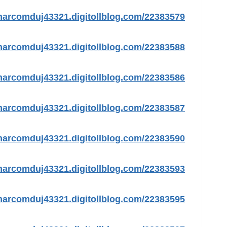
https://marcomduj43321.digitollblog.com/22383579/فني-ست
https://marcomduj43321.digitollblog.com/22383588/فني-تك
https://marcomduj43321.digitollblog.com/22383586/فتح-اقفال-ا
https://marcomduj43321.digitollblog.com/22383587/فني-كهر
https://marcomduj43321.digitollblog.com/22383590/تركيب-قر
https://marcomduj43321.digitollblog.com/22383593/تنظيف-من
ps://marcomduj43321.digitollblog.com/22383595