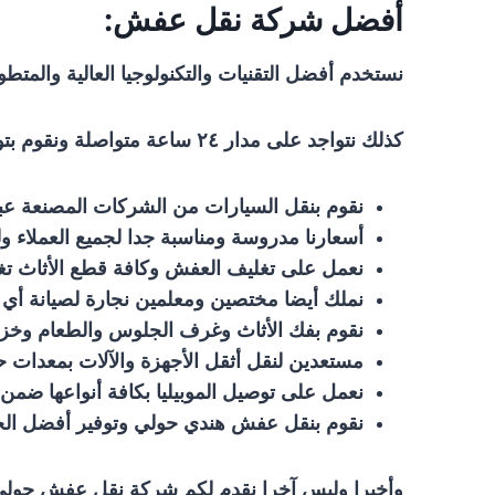
أفضل شركة نقل عفش:
نستخدم أفضل التقنيات والتكنولوجيا العالية والمتط
كذلك نتواجد على مدار ٢٤ ساعة متواصلة ونقوم بتوفير صناديق متينة لوضع الأشياء الثمينة والزجاجية والتحف.
نقوم بنقل السيارات من الشركات المصنعة ع
أسعارنا مدروسة ومناسبة جدا لجميع العملاء ولدينا 
نعمل على تغليف العفش وكافة قطع الأثاث تغل
نملك أيضا مختصين ومعلمين نجارة لصيانة أي خ
نقوم بفك الأثاث وغرف الجلوس والطعام وخزا
مستعدين لنقل أثقل الأجهزة والآلات بمعدات ح
نعمل على توصيل الموبيليا بكافة أنواعها ض
نقوم بنقل عفش هندي حولي وتوفير أفضل الخدم
وأخيرا وليس آخرا نقدم لكم شركة نقل عفش حولي أف