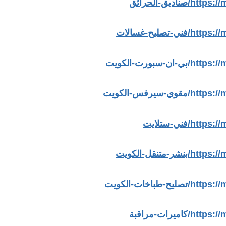
يق-الحرائق
ليح-غسالات
ورت-الكويت
رفس-الكويت
ني-ستلايت
نقل-الكويت
اخات-الكويت
رات-مراقبة