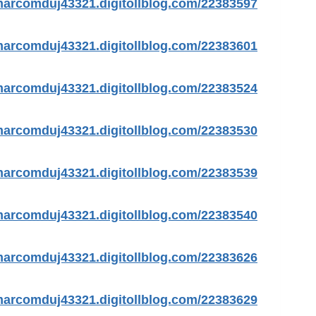
https://marcomduj43321.digitollblog.com/22383597/صناد
https://marcomduj43321.digitollblog.com/22383601/فني-تص
https://marcomduj43321.digitollblog.com/22383524/بي-ان-سب
https://marcomduj43321.digitollblog.com/22383530/مقوي-سي
https://marcomduj43321.digitollblog.com/22383539/ف
https://marcomduj43321.digitollblog.com/22383540/بنشر-مت
https://marcomduj43321.digitollblog.com/22383626/تصليح-طب
https://marcomduj43321.digitollblog.com/22383629/كامي