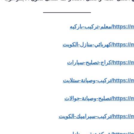
كيب-باركيه
نازل-الكويت
ليح-سيارات
يانة-ستلايت
يانة-جوالات
اميك-الكويت