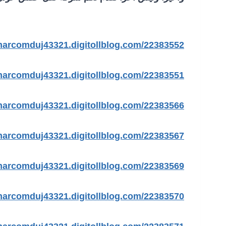
https://marcomduj43321.digitollblog.com/22383552/معلم-تر
https://marcomduj43321.digitollblog.com/22383551/كهربائي-م
https://marcomduj43321.digitollblog.com/22383566/كراج-تص
https://marcomduj43321.digitollblog.com/22383567/تركيب-وص
https://marcomduj43321.digitollblog.com/22383569/تصليح-وص
https://marcomduj43321.digitollblog.com/22383570/تركيب-سير