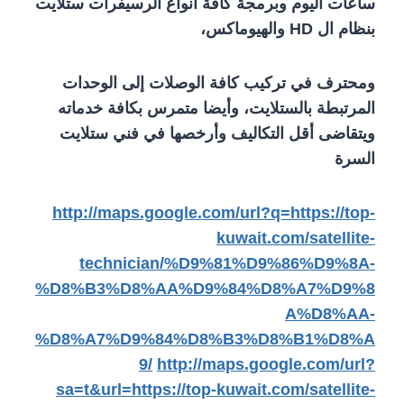
ساعات اليوم وبرمجة كافة أنواع الرسيفرات ستلايت
بنظام ال HD والهيوماكس،
ومحترف في تركيب كافة الوصلات إلى الوحدات
المرتبطة بالستلايت، وأيضا متمرس بكافة خدماته
ويتقاضى أقل التكاليف وأرخصها في
فني ستلايت
السرة
http://maps.google.com/url?q=https://top-
kuwait.com/satellite-
technician/%D9%81%D9%86%D9%8A-
%D8%B3%D8%AA%D9%84%D8%A7%D9%8
A%D8%AA-
%D8%A7%D9%84%D8%B3%D8%B1%D8%A
9/
http://maps.google.com/url?
sa=t&url=https://top-kuwait.com/satellite-