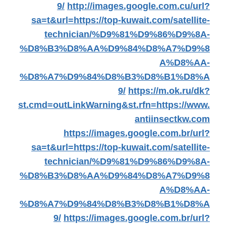
9/
http://images.google.com.cu/url?
sa=t&url=https://top-kuwait.com/satellite-
technician/%D9%81%D9%86%D9%8A-
%D8%B3%D8%AA%D9%84%D8%A7%D9%8
A%D8%AA-
%D8%A7%D9%84%D8%B3%D8%B1%D8%A
9/
https://m.ok.ru/dk?
st.cmd=outLinkWarning&st.rfn=https://www.
antiinsectkw.com
https://images.google.com.br/url?
sa=t&url=https://top-kuwait.com/satellite-
technician/%D9%81%D9%86%D9%8A-
%D8%B3%D8%AA%D9%84%D8%A7%D9%8
A%D8%AA-
%D8%A7%D9%84%D8%B3%D8%B1%D8%A
9/
https://images.google.com.br/url?