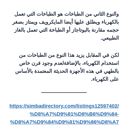
والنوع الثاني من الطباخات هو الطباخات التي تعمل
بالكهرباء ويطلق عليها أيضا المايكرويف ويمتاز بصغر
حجمه مقارنة بالبوتاجاز أو الطباخة التي تعمل بالغاز
الطبيعي.
لكن في المقابل يزيد هذا النوع من الطباخات من
استخدام الكهرباء، بالإضافةلعدم وجود فرن خاص
بالطهي في هذه الأجهزة الحديثة المعتمدة بالأساس
على الكهرباء.
https://simbadirectory.com/listings12597402/
%D8%A7%D9%81%D8%B6%D9%84-
%D8%A7%D9%84%D9%81%D9%86%D8%A7