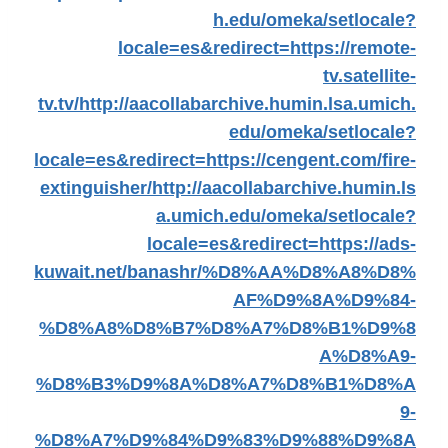
h.edu/omeka/setlocale?
locale=es&redirect=https://remote-
tv.satellite-
tv.tv/
http://aacollabarchive.humin.lsa.umich.
edu/omeka/setlocale?
locale=es&redirect=https://cengent.com/fire-
extinguisher/
http://aacollabarchive.humin.ls
a.umich.edu/omeka/setlocale?
locale=es&redirect=https://ads-
kuwait.net/banashr/%D8%AA%D8%A8%D8%
AF%D9%8A%D9%84-
%D8%A8%D8%B7%D8%A7%D8%B1%D9%8
A%D8%A9-
%D8%B3%D9%8A%D8%A7%D8%B1%D8%A
9-
%D8%A7%D9%84%D9%83%D9%88%D9%8A