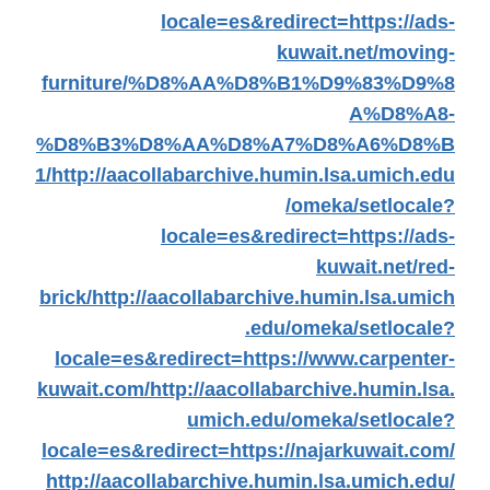
locale=es&redirect=https://ads-
kuwait.net/moving-
furniture/%D8%AA%D8%B1%D9%83%D9%8
A%D8%A8-
%D8%B3%D8%AA%D8%A7%D8%A6%D8%B
1/
http://aacollabarchive.humin.lsa.umich.edu
/omeka/setlocale?
locale=es&redirect=https://ads-
kuwait.net/red-
brick/
http://aacollabarchive.humin.lsa.umich
.edu/omeka/setlocale?
locale=es&redirect=https://www.carpenter-
kuwait.com/
http://aacollabarchive.humin.lsa.
umich.edu/omeka/setlocale?
locale=es&redirect=https://najarkuwait.com/
http://aacollabarchive.humin.lsa.umich.edu/