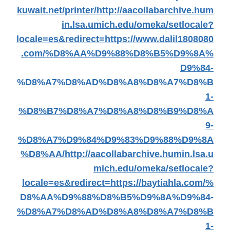
kuwait.net/printer/
http://aacollabarchive.hum
in.lsa.umich.edu/omeka/setlocale?
locale=es&redirect=https://www.dalil1808080
.com/%D8%AA%D9%88%D8%B5%D9%8A%
D9%84-
%D8%A7%D8%AD%D8%A8%D8%A7%D8%B
1-
%D8%B7%D8%A7%D8%A8%D8%B9%D8%A
9-
%D8%A7%D9%84%D9%83%D9%88%D9%8A
%D8%AA/
http://aacollabarchive.humin.lsa.u
mich.edu/omeka/setlocale?
locale=es&redirect=https://baytiahla.com/%
D8%AA%D9%88%D8%B5%D9%8A%D9%84-
%D8%A7%D8%AD%D8%A8%D8%A7%D8%B
1-