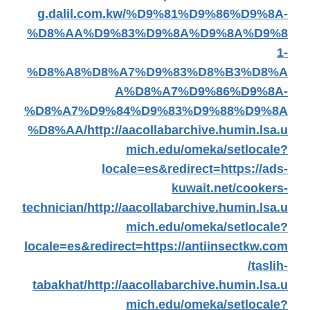
g.dalil.com.kw/%D9%81%D9%86%D9%8A-
%D8%AA%D9%83%D9%8A%D9%8A%D9%8
1-
%D8%A8%D8%A7%D9%83%D8%B3%D8%A
A%D8%A7%D9%86%D9%8A-
%D8%A7%D9%84%D9%83%D9%88%D9%8A
%D8%AA/
http://aacollabarchive.humin.lsa.u
mich.edu/omeka/setlocale?
locale=es&redirect=https://ads-
kuwait.net/cookers-
technician/
http://aacollabarchive.humin.lsa.u
mich.edu/omeka/setlocale?
locale=es&redirect=https://antiinsectkw.com
/taslih-
tabakhat/
http://aacollabarchive.humin.lsa.u
mich.edu/omeka/setlocale?