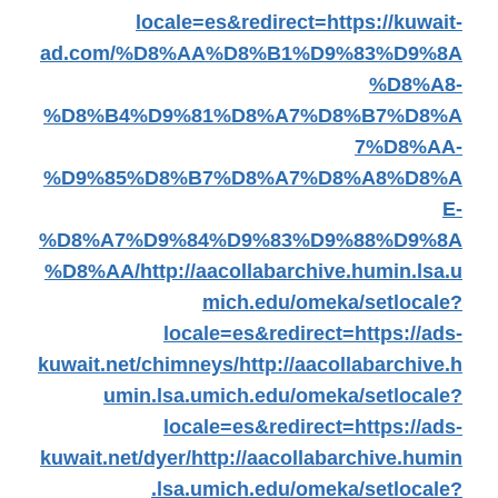
locale=es&redirect=https://kuwait-
ad.com/%D8%AA%D8%B1%D9%83%D9%8A
%D8%A8-
%D8%B4%D9%81%D8%A7%D8%B7%D8%A
7%D8%AA-
%D9%85%D8%B7%D8%A7%D8%A8%D8%A
E-
%D8%A7%D9%84%D9%83%D9%88%D9%8A
%D8%AA/
http://aacollabarchive.humin.lsa.u
mich.edu/omeka/setlocale?
locale=es&redirect=https://ads-
kuwait.net/chimneys/
http://aacollabarchive.h
umin.lsa.umich.edu/omeka/setlocale?
locale=es&redirect=https://ads-
kuwait.net/dyer/
http://aacollabarchive.humin
.lsa.umich.edu/omeka/setlocale?