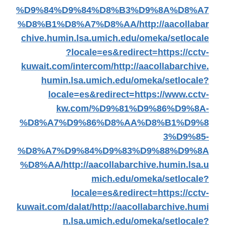
%D9%84%D9%84%D8%B3%D9%8A%D8%A7
%D8%B1%D8%A7%D8%AA/
http://aacollabar
chive.humin.lsa.umich.edu/omeka/setlocale
?locale=es&redirect=https://cctv-
kuwait.com/intercom/
http://aacollabarchive.
humin.lsa.umich.edu/omeka/setlocale?
locale=es&redirect=https://www.cctv-
kw.com/%D9%81%D9%86%D9%8A-
%D8%A7%D9%86%D8%AA%D8%B1%D9%8
3%D9%85-
%D8%A7%D9%84%D9%83%D9%88%D9%8A
%D8%AA/
http://aacollabarchive.humin.lsa.u
mich.edu/omeka/setlocale?
locale=es&redirect=https://cctv-
kuwait.com/dalat/
http://aacollabarchive.humi
n.lsa.umich.edu/omeka/setlocale?