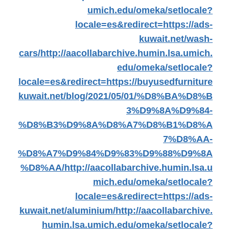
umich.edu/omeka/setlocale?
locale=es&redirect=https://ads-
kuwait.net/wash-
cars/
http://aacollabarchive.humin.lsa.umich.
edu/omeka/setlocale?
locale=es&redirect=https://buyusedfurniture
kuwait.net/blog/2021/05/01/%D8%BA%D8%B
3%D9%8A%D9%84-
%D8%B3%D9%8A%D8%A7%D8%B1%D8%A
7%D8%AA-
%D8%A7%D9%84%D9%83%D9%88%D9%8A
%D8%AA/
http://aacollabarchive.humin.lsa.u
mich.edu/omeka/setlocale?
locale=es&redirect=https://ads-
kuwait.net/aluminium/
http://aacollabarchive.
humin.lsa.umich.edu/omeka/setlocale?