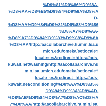
%D9%81%D9%86%D9%8A-
%D8%AA%D8%B5%D9%84%D9%8A%D8%A
D-
%D8%AA%D9%84%D9%81%D9%88%D9%86
%D8%A7%D8%AA-
%D8%A7%D9%84%D9%83%D9%88%D9%8A
%D8%AA/
http://aacollabarchive.humin.lsa.u
mich.edu/omeka/setlocale?
locale=es&redirect=https://ads-
kuwait.net/washing/
http://aacollabarchive.hu
min.lsa.umich.edu/omeka/setlocale?
locale=es&redirect=https://ads-
kuwait.net/conditioning/%D8%AA%D8%B5%
D9%84%D9%8A%D8%AD-
%D8%AB%D9%84%D8%A7%D8%AC%D8%A
7%D8%AA/
http://aacollabarchive.humin.lsa.