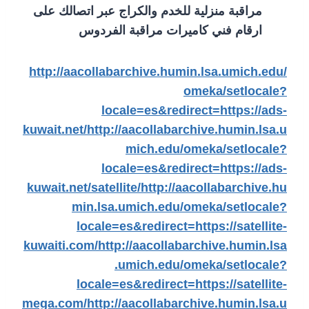
مراقبة منزلية للخدم والكراج عبر اتصالك على
ارقام فني كاميرات مراقبة الفردوس
http://aacollabarchive.humin.lsa.umich.edu/
omeka/setlocale?
locale=es&redirect=https://ads-
kuwait.net/
http://aacollabarchive.humin.lsa.u
mich.edu/omeka/setlocale?
locale=es&redirect=https://ads-
kuwait.net/satellite/
http://aacollabarchive.hu
min.lsa.umich.edu/omeka/setlocale?
locale=es&redirect=https://satellite-
kuwaiti.com/
http://aacollabarchive.humin.lsa
.umich.edu/omeka/setlocale?
locale=es&redirect=https://satellite-
mega.com/
http://aacollabarchive.humin.lsa.u