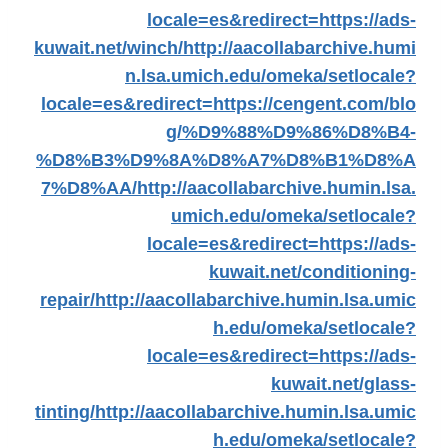
locale=es&redirect=https://ads-
kuwait.net/winch/
http://aacollabarchive.humi
n.lsa.umich.edu/omeka/setlocale?
locale=es&redirect=https://cengent.com/blo
g/%D9%88%D9%86%D8%B4-
%D8%B3%D9%8A%D8%A7%D8%B1%D8%A
7%D8%AA/
http://aacollabarchive.humin.lsa.
umich.edu/omeka/setlocale?
locale=es&redirect=https://ads-
kuwait.net/conditioning-
repair/
http://aacollabarchive.humin.lsa.umic
h.edu/omeka/setlocale?
locale=es&redirect=https://ads-
kuwait.net/glass-
tinting/
http://aacollabarchive.humin.lsa.umic
h.edu/omeka/setlocale?