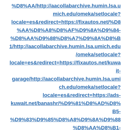
%D8%AA/
http://aacollabarchive.humin.lsa.u
mich.edu/omeka/setlocale?
locale=es&redirect=https://fixautos.net/%D8
%AA%D8%A8%D8%AF%D9%8A%D9%84-
%D8%AA%D9%88%D8%A7%D9%8A%D8%B
1/
http://aacollabarchive.humin.lsa.umich.edu
/omeka/setlocale?
locale=es&redirect=https://fixautos.net/kuwa
it-
garage/
http://aacollabarchive.humin.lsa.umi
ch.edu/omeka/setlocale?
locale=es&redirect=https://ads-
kuwait.net/banashr/%D9%81%D8%AD%D8%
B5-
%D9%83%D9%85%D8%A8%D9%8A%D9%88
%D8%AA%D8%B1-