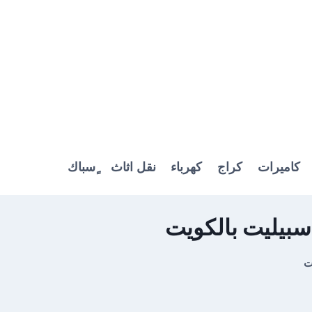
كاميرات
كراج
كهرباء
نقل اثاث
ٍسباك
بيليت بالكويت
ت