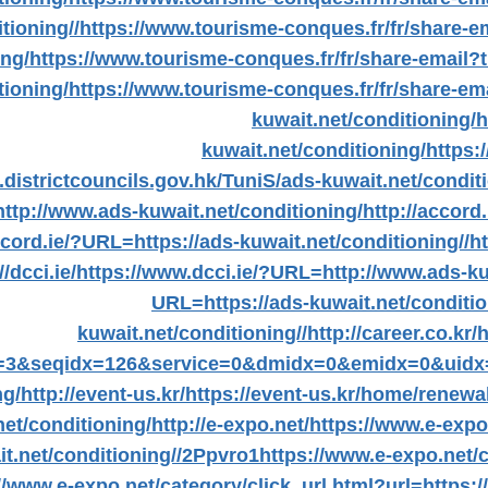
tioning//
https://www.tourisme-conques.fr/fr/share-e
ing/
https://www.tourisme-conques.fr/fr/share-email?
tioning/
https://www.tourisme-conques.fr/fr/share-em
kuwait.net/conditioning/
h
kuwait.net/conditioning/
https:
c.districtcouncils.gov.hk/TuniS/ads-kuwait.net/condit
ttp://www.ads-kuwait.net/conditioning/
http://accord.
cord.ie/?URL=https://ads-kuwait.net/conditioning//
h
//dcci.ie/
https://www.dcci.ie/?URL=http://www.ads-ku
URL=https://ads-kuwait.net/conditio
kuwait.net/conditioning//
http://career.co.kr/
h
=3&seqidx=126&service=0&dmidx=0&emidx=0&uidx=4
ng/
http://event-us.kr/
https://event-us.kr/home/rene
net/conditioning/
http://e-expo.net/
https://www.e-expo.
it.net/conditioning//2Ppvro1
https://www.e-expo.net/c
//www.e-expo.net/category/click_url.html?url=https:/