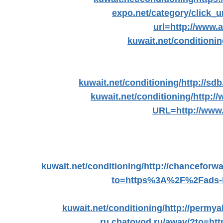
expo.net/category/click_ur
url=http://www.a
kuwait.net/conditioni
kuwait.net/conditioning/
http://sdb
kuwait.net/conditioning/
http://
URL=http://www.
kuwait.net/conditioning/
http://chanceforwa
to=https%3A%2F%2Fads-ku
kuwait.net/conditioning/
http://permy
ru.chatovod.ru/away/?to=ht