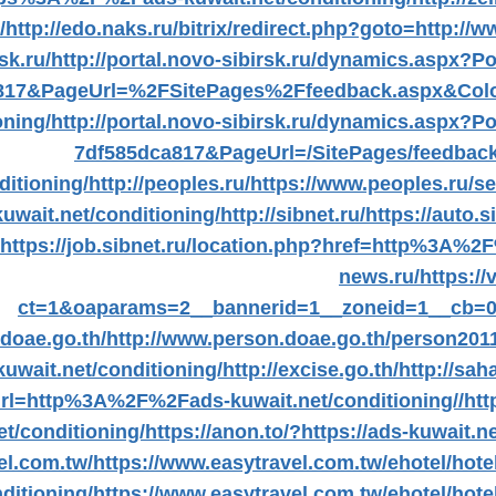
/
http://edo.naks.ru/bitrix/redirect.php?goto=http://
sk.ru/
http://portal.novo-sibirsk.ru/dynamics.aspx?
817&PageUrl=%2FSitePages%2Ffeedback.aspx&Co
oning/
http://portal.novo-sibirsk.ru/dynamics.aspx?
7df585dca817&PageUrl=/SitePages/feedbac
ditioning/
http://peoples.ru/
https://www.peoples.ru/s
kuwait.net/conditioning/
http://sibnet.ru/
https://auto
https://job.sibnet.ru/location.php?href=http%3A%2
news.ru/
https:/
ct=1&oaparams=2__bannerid=1__zoneid=1__cb=
/doae.go.th/
http://www.person.doae.go.th/person2011
kuwait.net/conditioning/
http://excise.go.th/
http://sah
=http%3A%2F%2Fads-kuwait.net/conditioning//
htt
et/conditioning/
https://anon.to/?https://ads-kuwait.n
el.com.tw/
https://www.easytravel.com.tw/ehotel/hot
ditioning/
https://www.easytravel.com.tw/ehotel/hot