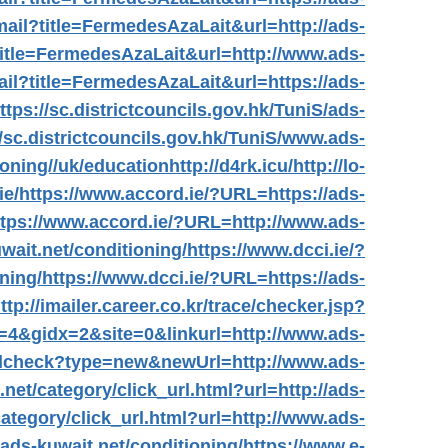
mail?title=FermedesAzaLait&url=http://ads-
title=FermedesAzaLait&url=http://www.ads-
ail?title=FermedesAzaLait&url=https://ads-
ttps://sc.districtcouncils.gov.hk/TuniS/ads-
//sc.districtcouncils.gov.hk/TuniS/www.ads-
ioning//uk/education
http://d4rk.icu/
http://lo-
ie/
https://www.accord.ie/?URL=https://ads-
ttps://www.accord.ie/?URL=http://www.ads-
wait.net/conditioning/
https://www.dcci.ie/?
ning/
https://www.dcci.ie/?URL=https://ads-
ttp://imailer.career.co.kr/trace/checker.jsp?
&gidx=2&site=0&linkurl=http://www.ads-
walcheck?type=new&newUrl=http://www.ads-
net/category/click_url.html?url=http://ads-
ategory/click_url.html?url=http://www.ads-
/ads-kuwait.net/conditioning/
https://www.e-