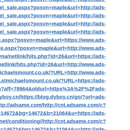
tel_sale.aspx?posvn=maple&url=http://ads-
tel_sale.aspx?posvn=maple&url=http://ads-
tel_sale.aspx?posvn=maple&url=http://ads-
tel_sale.aspx?posvn=maple&url=http://ads-
ale.aspx?posvn=maple&url=https://www.ads-
sale.aspx?posvn=maple&url=http://www.ads-
yna/netlink/hits.php?id=26&url=https://ads-
netlink/hits.php?id=26&url=http://www.ads-
michaelsmount.co.uk/?URL=http://www.ads-
.stmichaelsmount.co.uk/?URL=https://ads-
php?aff=78964&oldurl=https%3A%2F%2Fads-
dyboy.cn/
https://blog.dyboy.cn/go/?url=ads-
ttp://adsame.com/
http://cnt.adsame.com/c?
14672&bg=14672&b=21064&u=https://ads-
net/conditioning//
http://cnt.adsame.com/c?
=14672&bg=14672&b=21064&u=http://ads-