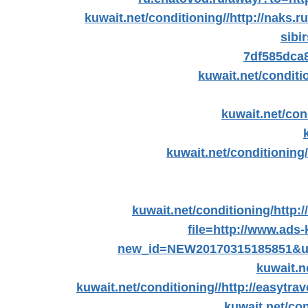
kuwait.net/conditioning//
http://naks.ru
sibir
7df585dca
kuwait.net/conditi
kuwait.net/con
kuwait.net/conditioning/
kuwait.net/conditioning/
http:/
file=http://www.ads-
new_id=NEW20170315185851&url
kuwait.n
kuwait.net/conditioning//
http://easytrav
kuwait.net/con