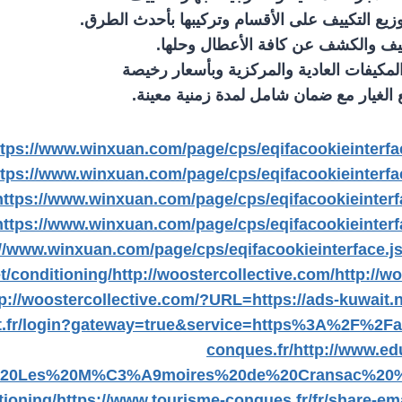
زيع التكييف على الأقسام وتركيبها بأحدث الطرق.
يف والكشف عن كافة الأعطال وحلها.
المكيفات العادية والمركزية وبأسعار رخيصة
الغيار مع ضمان شامل لمدة زمنية معينة.
ttps://www.winxuan.com/page/cps/eqifacookieinterfa
ttps://www.winxuan.com/page/cps/eqifacookieinterfa
https://www.winxuan.com/page/cps/eqifacookieinterf
https://www.winxuan.com/page/cps/eqifacookieinterf
://www.winxuan.com/page/cps/eqifacookieinterface.
t/conditioning/
http://woostercollective.com/
http://w
p://woostercollective.com/?URL=https://ads-kuwait.n
t.fr/login?gateway=true&service=https%3A%2F%2Fad
conques.fr/
http://www.ed
%20Les%20M%C3%A9moires%20de%20Cransac%20%
tioning/
https://www.tourisme-conques.fr/fr/share-em