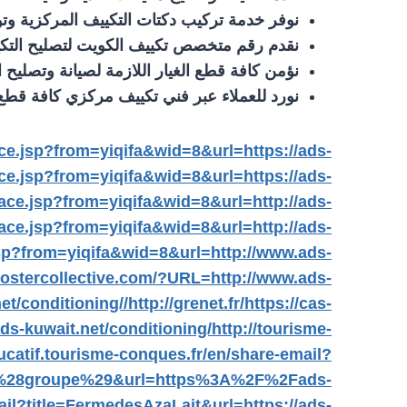
نوفر خدمة تركيب دكتات التكييف المركزية وتو
نقدم رقم متخصص تكييف الكويت لتصليح التك
نؤمن كافة قطع الغيار اللازمة لصيانة وتصليح 
نورد للعملاء عبر فني تكييف مركزي كافة قطع 
ce.jsp?from=yiqifa&wid=8&url=https://ads-
ce.jsp?from=yiqifa&wid=8&url=https://ads-
ace.jsp?from=yiqifa&wid=8&url=http://ads-
ace.jsp?from=yiqifa&wid=8&url=http://ads-
jsp?from=yiqifa&wid=8&url=http://www.ads-
oostercollective.com/?URL=http://www.ads-
et/conditioning//
http://grenet.fr/
https://cas-
s-kuwait.net/conditioning/
http://tourisme-
ucatif.tourisme-conques.fr/en/share-email?
28groupe%29&url=https%3A%2F%2Fads-
ail?title=FermedesAzaLait&url=https://ads-