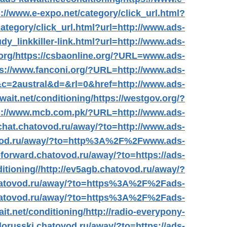
s://www.e-expo.net/category/click_url.html?
ategory/click_url.html?url=http://www.ads-
dy_linkkiller-link.html?url=http://www.ads-
org/
https://csbaonline.org/?URL=www.ads-
ps://www.fanconi.org/?URL=http://www.ads-
d&c=2austral&d=&rl=0&href=http://www.ads-
wait.net/conditioning/
https://westgov.org/?
s://www.mcb.com.pk/?URL=http://www.ads-
-chat.chatovod.ru/away/?to=http://www.ads-
ovod.ru/away/?to=http%3A%2F%2Fwww.ads-
eforward.chatovod.ru/away/?to=https://ads-
itioning//
http://ev5agb.chatovod.ru/away/?
chatovod.ru/away/?to=https%3A%2F%2Fads-
chatovod.ru/away/?to=https%3A%2F%2Fads-
t.net/conditioning/
http://radio-everypony-
ellorusski.chatovod.ru/away/?to=https://ads-