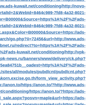
www.ads-kuwait.net/conditioning/
http://novo-
PortalId=2&WebId=8464c989-7fd8-4a32-8021-
lor=B00000&Source=https%3A%2F%2Fads-
PortalId=2&WebId=8464c989-7fd8-4a32-8021-
k.aspx&Color=B00000&Source=https://ads-
earch/go.php?ii=72456&url=http://www.ads-
.sibnet.ru/redirect?to=https%3A%2F%2Fads-
F%2Fads-kuwait.net/conditioning/
http://vpk-
/vpk-news.ru/banners/www/delivery/ck.php?
05ea84751b__oadest=http%3A%2F%2Fads-
/sites/all/modules/pubdlcnt/pubdlcnt.php?
akorn.excise.go.th/form_view_activity.php?
p://anon.to/
https://anon.to/?http://www.ads-
et/conditioning/
https://anon.to/?https://ads-
el_sale.aspx?posvn=maple&url=https://ads-
el_sale.aspx?posvn=maple&url=https://ads-