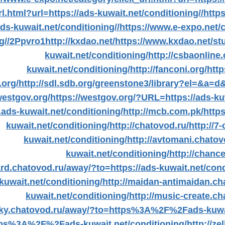
l.html?url=https://ads-kuwait.net/conditioning//
http
ds-kuwait.net/conditioning//
https://www.e-expo.net/c
ng//2Ppvro1
http://kxdao.net/
https://www.kxdao.net/stu
kuwait.net/conditioning/
http://csbaonline.
kuwait.net/conditioning/
http://fanconi.org/
htt
.org/
http://sdl.sdb.org/greenstone3/library?el=&a=
westgov.org/
https://westgov.org/?URL=https://ads-ku
ads-kuwait.net/conditioning/
http://mcb.com.pk/
http
kuwait.net/conditioning/
http://chatovod.ru/
http://7
kuwait.net/conditioning/
http://avtomani.chat
kuwait.net/conditioning/
http://chanc
rd.chatovod.ru/away/?to=https://ads-kuwait.net/cond
wait.net/conditioning/
http://maidan-antimaidan.
kuwait.net/conditioning/
http://music-create.
aky.chatovod.ru/away/?to=https%3A%2F%2Fads-kuwai
tps%3A%2F%2Fads-kuwait.net/conditioning/
http://z