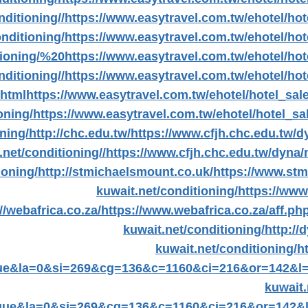
nditioning//
https://www.easytravel.com.tw/ehotel/ho
nditioning/
https://www.easytravel.com.tw/ehotel/ho
tioning/%20
https://www.easytravel.com.tw/ehotel/ho
nditioning//
https://www.easytravel.com.tw/ehotel/ho
.html
https://www.easytravel.com.tw/ehotel/hotel_s
oning/
https://www.easytravel.com.tw/ehotel/hotel_
ning/
http://chc.edu.tw/
https://www.cfjh.chc.edu.tw/d
.net/conditioning//
https://www.cfjh.chc.edu.tw/dyna/
ioning/
http://stmichaelsmount.co.uk/
https://www.st
kuwait.net/conditioning/
https://www
//webafrica.co.za/
https://www.webafrica.co.za/aff.
kuwait.net/conditioning/
http://
kuwait.net/conditioning/
h
ue&la=0&si=269&cg=136&c=1160&ci=216&or=142&l=
kuwait.
gue&la=0&si=269&cg=136&c=1160&ci=216&or=142&l