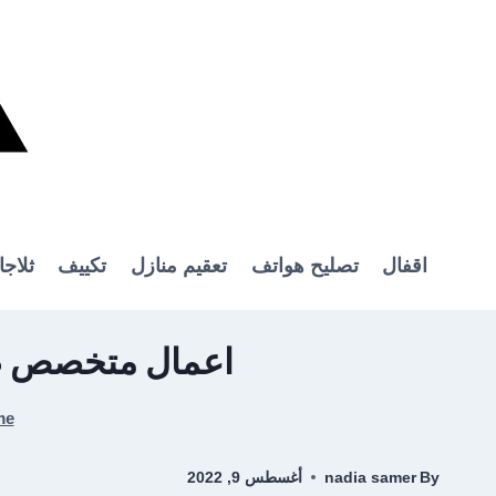
Ski
t
conten
اقفال
تصليح هواتف
تعقيم منازل
تكييف
ثلاج
اعمال متخصص صي
me
By
nadia samer
أغسطس 9, 2022