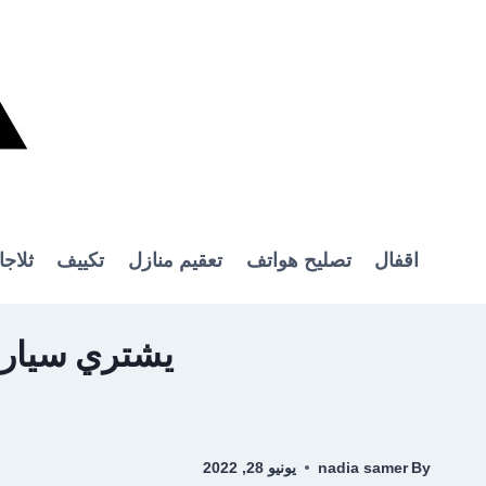
Ski
t
conten
اقفال
تصليح هواتف
تعقيم منازل
تكييف
ثلاج
يشتري سيارات الكويت y cars
By
nadia samer
يونيو 28, 2022