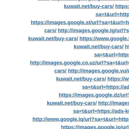
kuwait.net/buy-cars/
https
sa=t&url=http
https://images.google.st/url?sa=t&url=h
cars/
http://images.google.tg/url?
kuwait.net/buy-cars/
https://www.google.
kuwait.net/buy-cars/
h
sa=t&url=https
http://images.google.co.uz/url?sa=t&url
cars/
http://images.google.vu/
kuwait.net/buy-cars/
https://
sa=t&url=https://a
https://images.google.dz/url
kuwait.net/buy-cars/
http://image
sa=t&url=https://ads-k
http://www.google.iq/url?sa=t&url=http
https://images.google.jo/ur