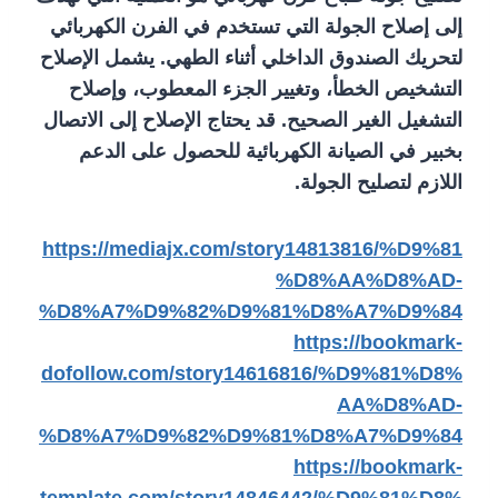
إلى إصلاح الجولة التي تستخدم في الفرن الكهربائي
لتحريك الصندوق الداخلي أثناء الطهي. يشمل الإصلاح
التشخيص الخطأ، وتغيير الجزء المعطوب، وإصلاح
التشغيل الغير الصحيح. قد يحتاج الإصلاح إلى الاتصال
بخبير في الصيانة الكهربائية للحصول على الدعم
اللازم لتصليح الجولة.
https://mediajx.com/story14813816/%D9%81
%D8%AA%D8%AD-
%D8%A7%D9%82%D9%81%D8%A7%D9%84
https://bookmark-
dofollow.com/story14616816/%D9%81%D8%
AA%D8%AD-
%D8%A7%D9%82%D9%81%D8%A7%D9%84
https://bookmark-