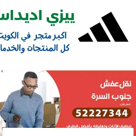
Ski
t
conten