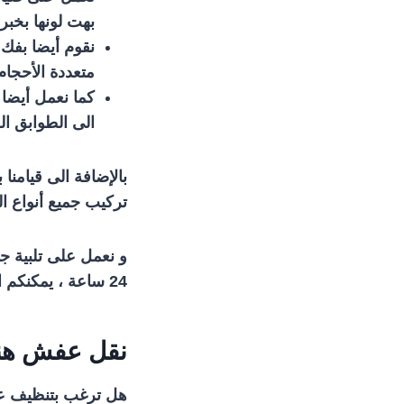
بهت لونها بخبرة
نقوم أيضا بفك ج
متعددة الأحجام
كما نعمل أيضا 
الى الطوابق الع
بالإضافة الى قيامن
تركيب جميع أنواع ال
و نعمل على تلبية جم
24 ساعة ، يمكنكم الحصول على رقم فني نقل عفش الرابية عن طريق زيارة موقعنا الرسمي .
نقل عفش هند
هل ترغب بتنظيف عفش