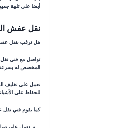
أيضا على تلبية جميع
نقل عفش الر
هل ترغب بنقل عفش 
تواصل مع فني نقل ع
المخصص له بسرعة و
نعمل على تغليف العف
للحفاظ على الأشياء 
كما يقوم فني نقل ع
نعمل على صيانة