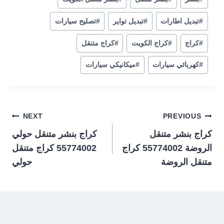
#
تبديل اطارات
#
تبديل تواير
#
تصليح سيارات
#
كراج
#
كراج الكويت
#
كراج متنقل
#
كهربائي سيارات
#
ميكانيكي سيارات
تصفّح
NEXT
PREVIOUS
كراج بنشر متنقل
كراج بنشر متنقل حولي
المقالات
الروضة 55774002‬ كراج
55774002‬ كراج متنقل
متنقل الروضة
حولي