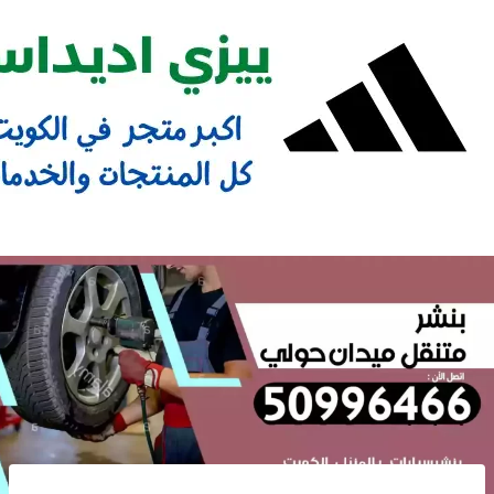
Ski
t
conten