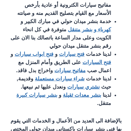
مفاتيح سيارات الكترونية أو عادية بأرخص
الأسعار مع القيام بتصليح القديم منه و صيانته
خدمة بنشر ميدان حولي في مبارك الكبير و
كهرباء و بنشر متنقل
متوفرة في كل انحاء
الكويت وعلى مدار الساعة باتصالك بنا الان على
رقم بنشر متنقل ميدان حولي
لدينا خدمات
فتح سيارات
و
فتح ابواب سيارات
و
فتح السيارات
على الطريق وأمام المنزل مع
اعمال صب
مفاتيح سيارات
واخراج بدل فاقد.
لدينا خدمات
شراء سيارات مستعملة
وقديمة,
حيث
نشتري سيارات
ونعدل عليها ثم نبيعها.
لدينا
بنشر معدات ثقيلة
و
بنشر سيارات كبيرة
متنقل.
بالإضافة الى العديد من الأعمال و الخدمات التي يقوم
بها فني بنشر سيارات باكستاني ميدان حولي المختص