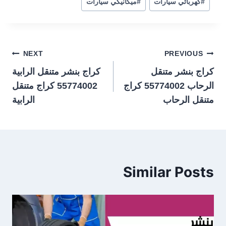
#
كهربائي سيارات
#
ميكانيكي سيارات
تصفّح
NEXT
PREVIOUS
كراج بنشر متنقل
كراج بنشر متنقل الرابية
المقالات
الرحاب 55774002‬ كراج
55774002‬ كراج متنقل
متنقل الرحاب
الرابية
Similar Posts