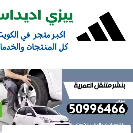
Ski
t
conten