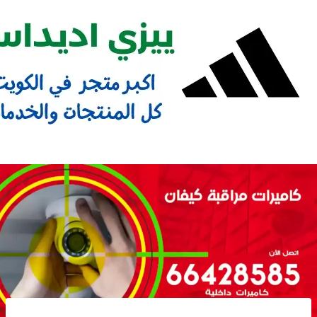
Ski
t
conten