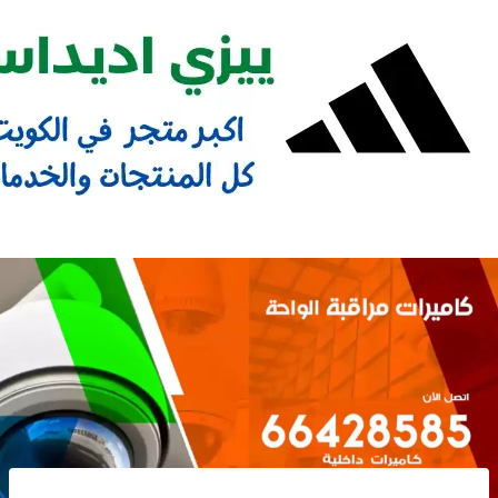
Ski
t
conten