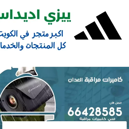
Ski
t
conten