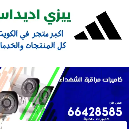
Ski
t
conten