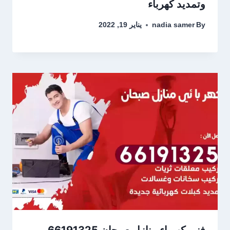
وتمديد كهرباء
By
nadia samer
يناير 19, 2022
فني كهرباء منازل صبحان 66191325