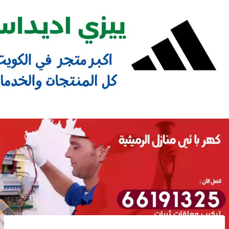
Ski
t
conten