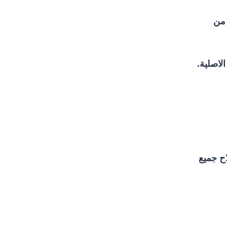
 من
لاصلية.
اح جميع