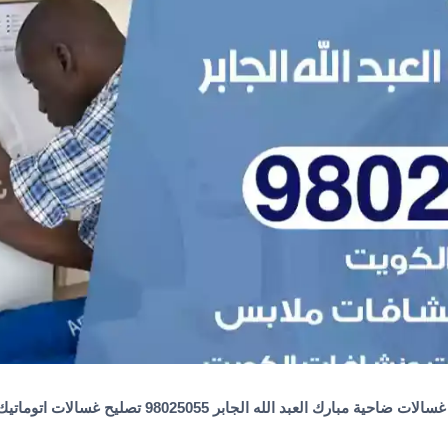
ات ضاحية مبارك العبد الله الجابر 98025055 تصليح غسالات اتوماتيك ملابس