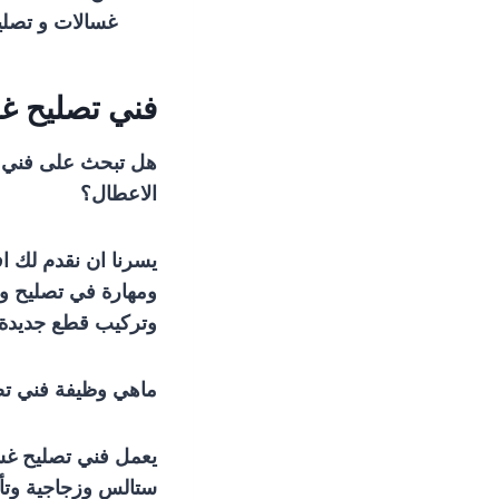
غسالات و تصل
فني تصليح غس
هل تبحث على فني تص
الاعطال؟
يسرنا ان نقدم لك ا
ومهارة في تصليح وصي
وتركيب قطع جديدة م
ماهي وظيفة فني تصل
يعمل فني تصليح غسا
ستالس وزجاجية وتأم