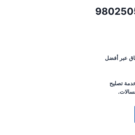
ضاحية مبارك العبد الله الجابر 98025055
باق عبر أفضل
دمة تصليح
غسالات.