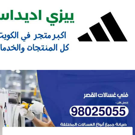
Ski
t
conten