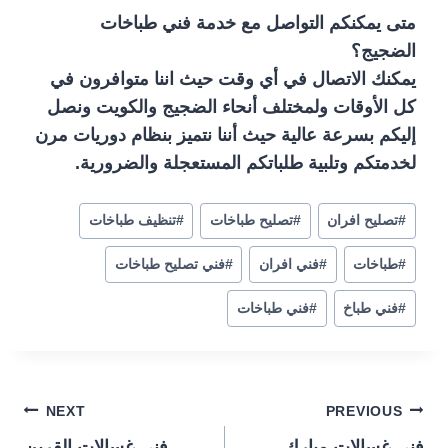
متى يمكنكم التواصل مع خدمة فني طباخات
الضجيج؟
يمكنك الاتصال في أي وقت حيث اننا متوافرون في
كل الأوقات ولمختلف أنحاء الضجيج والكويت ونصل
إليكم بسرعة عالية حيث أننا نتميز بنظام دوريات مرن
لخدمتكم وتلبية طلباتكم المستعجلة والضرورية.
#
تصليح افران
#
تصليح طباخات
#
تنظيف طباخات
#
طباخات
#
فني افران
#
فني تصليح طباخات
#
فني طباخ
#
فني طباخات
تصفّح
NEXT
PREVIOUS
فني غسالات مبارك
فني غسالات القرين