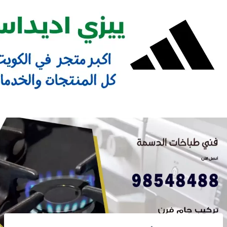
Ski
t
conten