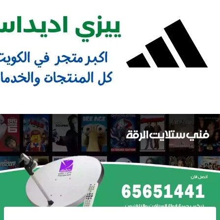
Ski
t
conten