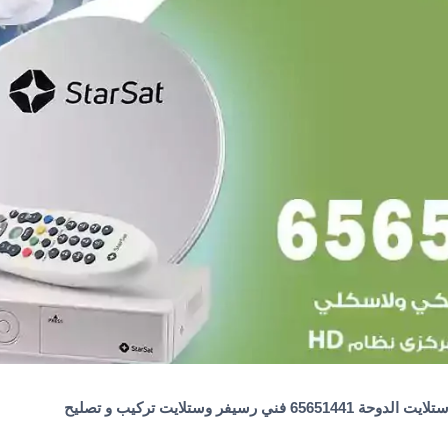
حة 65651441 فني رسيفر وستلايت تركيب و تصليح