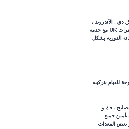
دي ، الآندرويد ،
، wi- fi iptv ، الرسيفرات المصغرة ، اللاسلكية ، المركزية و رسيفرات UK مع خدمة
انة الدورية بشكل
ة للقيام بتركيبه
تصليح ، فك و
بتأمين جميع
و بعض المعدات