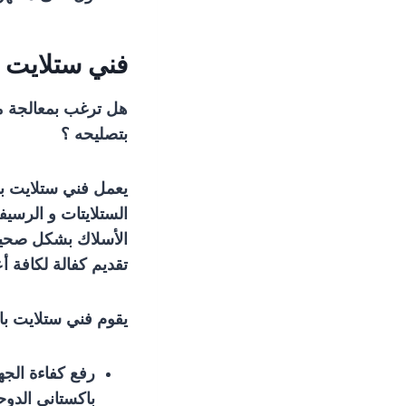
فني ستلايت ب
هل ترغب بمعالجة مش
بتصليحه ؟
يعمل فني ستلايت با
الستلايتات و الرسيفر
الأسلاك بشكل صحيح
تقديم كفالة لكافة أعم
يقوم فني ستلايت با
رفع كفاءة الج
باكستاني الدوح