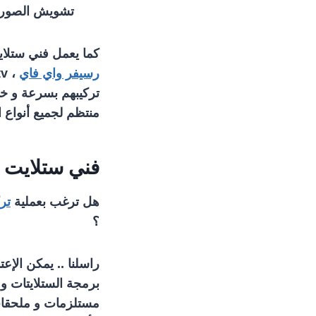
تشويش الصورة 
كما يعمل فني ستلايت
رسيفر واي فاي
تركيبهم بسرعة و خب
منتظم لجميع أنواع ا
فني ستلايت 
هل ترغب بعملية
تر
؟
راسلنا .. يمكن الإ
برمجة الستلايتات و 
مستلزمات و ملحقات