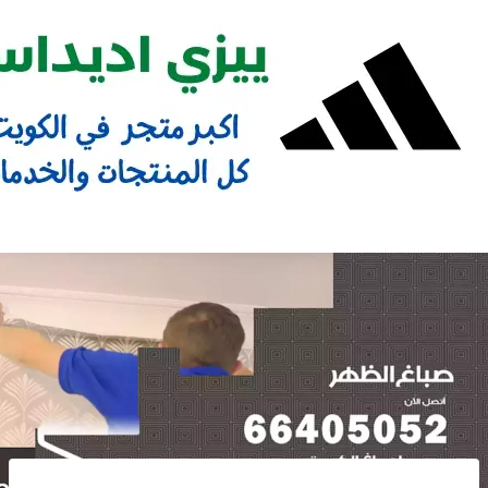
Ski
t
conten