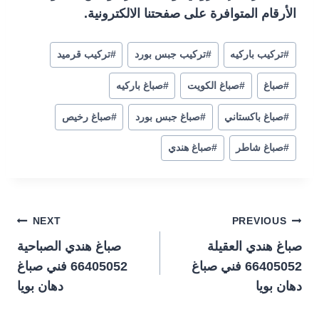
الأرقام المتوافرة على صفحتنا الالكترونية.
#
تركيب باركيه
#
تركيب جبس بورد
#
تركيب قرميد
#
صباغ
#
صباغ الكويت
#
صباغ باركيه
#
صباغ باكستاني
#
صباغ جبس بورد
#
صباغ رخيص
#
صباغ شاطر
#
صباغ هندي
تصفّح
NEXT
PREVIOUS
صباغ هندي العقيلة
صباغ هندي الصباحية
المقالات
66405052 فني صباغ
66405052 فني صباغ
دهان بويا
دهان بويا