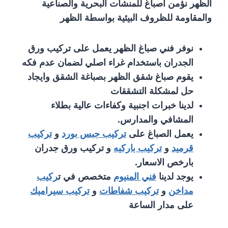
الظهر نؤمن اصباغ للمنشآت البحرية والصناعية
والمقاومة للظروف البيئية بواسطة الظهر
نوفر فني صباغ الظهر يعمل على تركيب ورق
الجدران باستخدام غراء اصلي لضمان عدم فكه
يقوم صباغ شقق الظهر بصباغة الشقق وايجاد
حل لمشكلة التشققات
لدينا خبرات اجنبية وكفاءات عالية بطلاء
المشافي والمدارس.
يعمل الصباغ على
تركيب جبس بورد
و
تركيب
قرميد
و
تركيب باركيه
و تركيب ورق جدران
بارخص الاسعار.
يوجد لدينا
فني المنيوم
متخصص في ت
ركيب
مداخن
و
تركيب شفاطات
و
تركيب سيراميك
على مدار الساعة