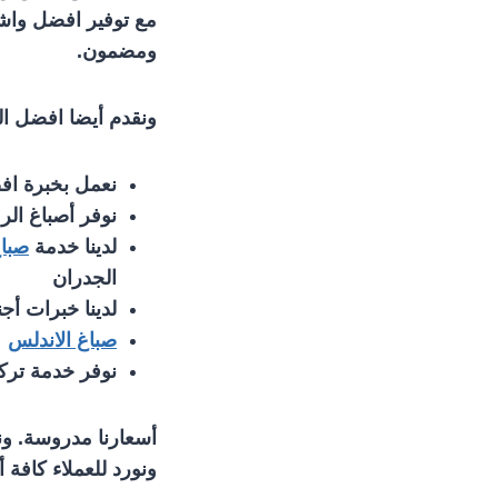
مع توفير افضل واش
ومضمون.
ونقدم أيضا افضل ال
نعمل بخبرة اف
نوفر أصباغ الر
لدينا خدمة
صبا
الجدران
لدينا خبرات أج
صباغ الاندلس
نوفر خدمة ترك
أسعارنا مدروسة. ون
ونورد للعملاء كافة 