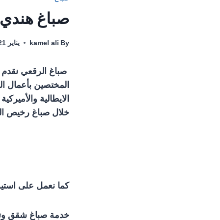
صباغ هندي الرقعي 66405052
By
kamel ali
يناير 21, 2022
صباغ الرقعي نقدم ل
المختصين بأعمال الص
الايطالية والأميرك
خلال صباغ رخيص ال
كما نعمل على استير
خدمة صباغ شقق وتر