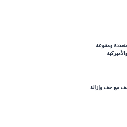
تعددة ومتنوعة
الأميركية
قف مع حف وإزالة