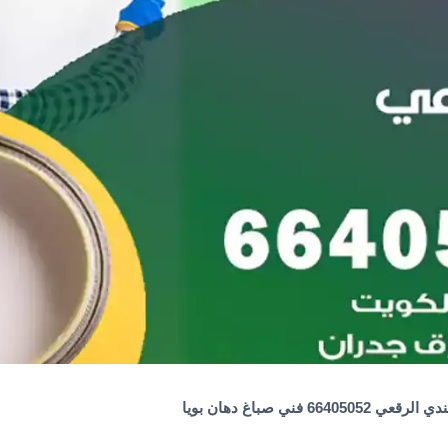
 66405052 فني صباغ دهان بويا