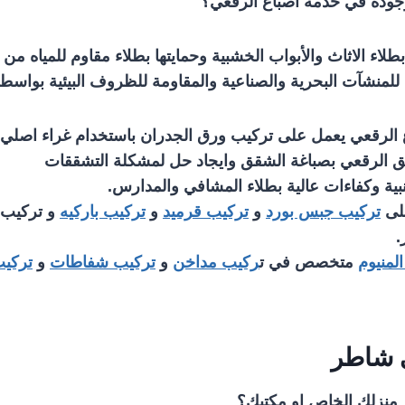
جودة في خدمة اصباغ الرقعي؟
ة بطلاء الاثاث والأبواب الخشبية وحمايتها بطلاء مقاوم للمياه م
للمنشآت البحرية والصناعية والمقاومة للظروف البيئية بواسط
 الرقعي يعمل على تركيب ورق الجدران باستخدام غراء اصلي
 الرقعي بصباغة الشقق وايجاد حل لمشكلة التشققات
نبية وكفاءات عالية بطلاء المشافي والمدارس.
على
تركيب جبس بورد
و
تركيب قرميد
و
تركيب باركيه
و تركيب 
.
لمنيوم
متخصص في ت
ركيب مداخن
و
تركيب شفاطات
و
تركي
 شاطر
 منزلك الخاص او مكتبك؟