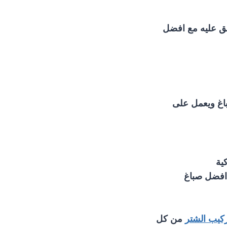
فق عليه مع افضل
باغ ويعمل على
ية
 افضل صباغ
كيب الشتر
من كل