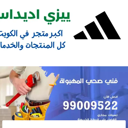
Ski
t
conten