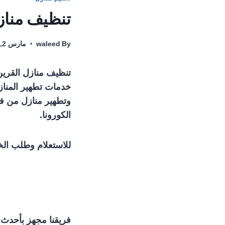
تنظيف منازل القرين 3903
By
waleed
مارس 2, 2022
تنظيف منازل القرين
خدمات تطهير المناز
وتطهير منازل من فا
الكورونا.
للاستعلام وطلب الخ
فريقنا مجهز بأحدث م