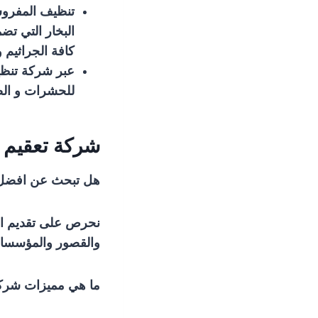
تنظيف المفروشا
البخار التي ت
كافة الجراثيم 
للحشرات و الص
شركة تعقيم م
هل تبحث عن افضل ش
نحرص على تقديم اف
والقصور والمؤسسات
ما هي مميزات شركة