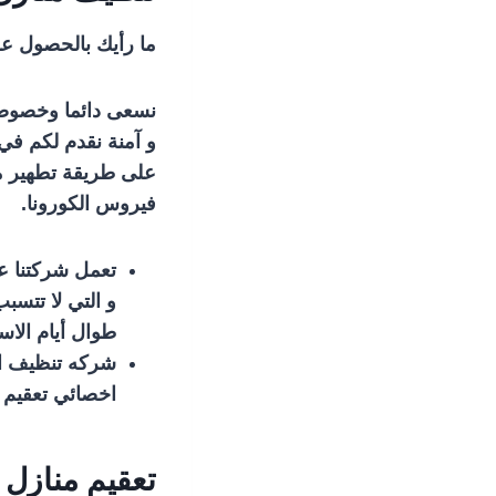
ما رأيك بالحصول ع
نسعى دائما وخصوصا
و آمنة نقدم لكم في
على طريقة تطهير من
فيروس الكورونا.
تعمل شركتنا ع
و التي لا تتس
طوال أيام الاس
شركه تنظيف ال
اخصائي تعقيم 
تعقيم منازل 