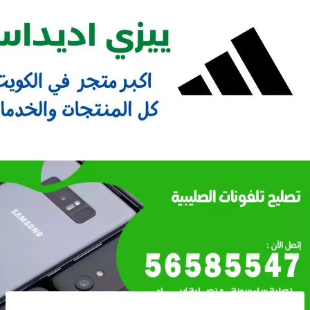
Ski
t
conten