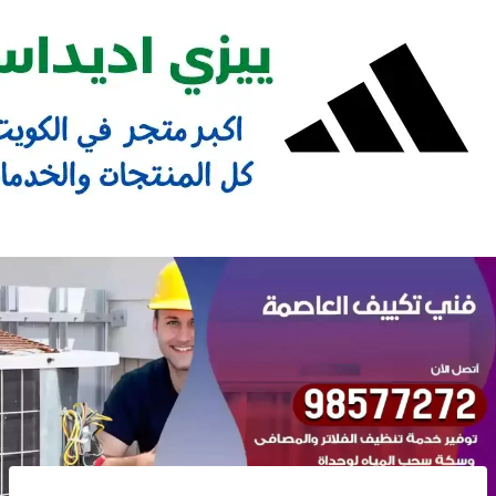
Ski
t
conten